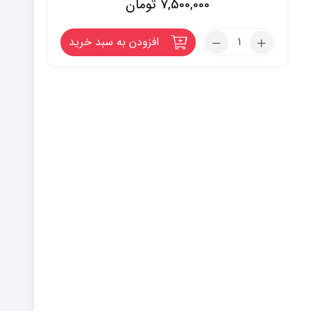
7,500,000
تومان
تعداد:
افزودن به سبد خرید
لاکMAS
Protect
Matt
(پایه
حلال
–
مات