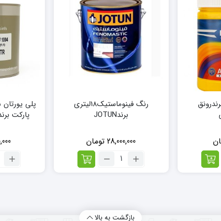
ندرونق
رنگ فینوماستیک18لیتری
پلی یورتان
برندJOTUN
پارکت برندMASایتالیا 1لیتر
ان
28,000,000
تومان
,000
تعداد:
تع
رنگ
پل
فینوماستیک18لیتری
یو
برندJOTUN
شف
ما
م
پا
بازگشت به بالا