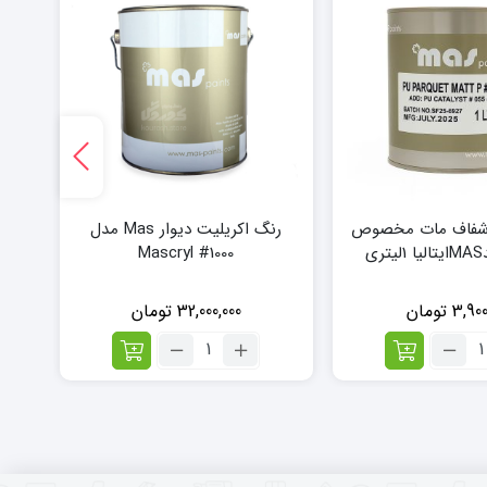
 شفاف مات مخصوص
رنگ اکریلیت دیوار Mas مدل
ی
Mascryl #1000
3,900
تومان
32,000,000
تومان
داد:
تعداد:
ی
رنگ
رتان
اکریلیت
اف
دیوار
ت
Mas
خصوص
مدل
رکت
Mascryl