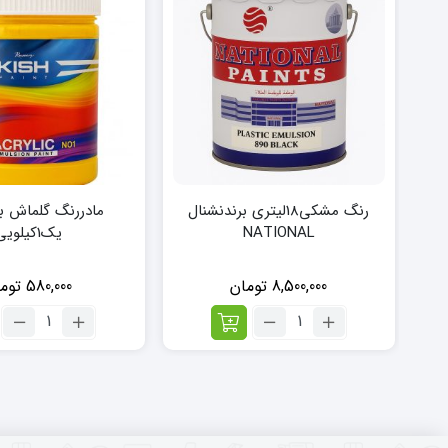
رنگ مشکی18لیتری برندنشنال
مادررنگ گلماش بر
NATIONAL
یک1کیلویی
8,500,000
تومان
580,000
توم
تعداد:
تعداد:
رنگ
مادررنگ
مشکی18لیتری
گلماش
برندنشنال
برندرونق
NATIONAL
یک1کیلویی