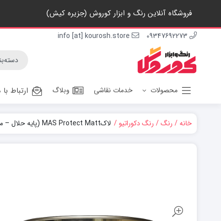
فروشگاه آنلاین رنگ و ابزار کوروش (جزیره کیش)
info [at] kourosh.store
09347692273
محصولات
خدمات نقاشی
وبلاگ
ارتباط با م
خانه
رنگ
رنگ دکوراتیو
لاکMAS Protect Matt (پایه حلال – مات
رنگ اکریلیک