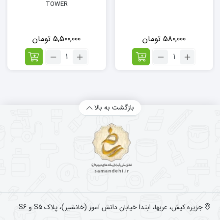
TOWER
580,000
تومان
5,500,000
تومان
تعداد:
تعداد:
کاردک
غلطک
۴
اکریلیک
اینچ
۲۵
تاور
سانت
TOWER
تاور
بازگشت به بالا
TOWER
جزیره کیش، عربها، ابتدا خیابان دانش آموز (خانشیر)، پلاک S5 و S6