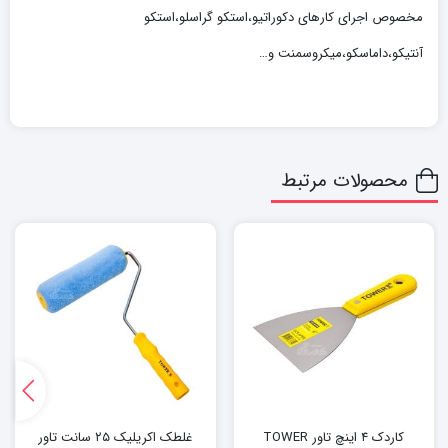
مخصوص اجرای کارهای دکوراتیو،استکو گراسلو،استکو
آنتیکو،داماسکو،میکروسمنت و…
محصولات مرتبط
کاردک ۴ اینچ تاور TOWER
غلطک اکریلیک ۲۵ سانت تاور